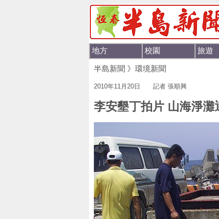
地方
校園
旅遊
半島新聞 》環境新聞
2010年11月20日 記者 張順興
李安墾丁拍片 山海淨灘