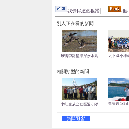
我覺得這個很讚
│
推
別人正在看的新聞
雁鴨季龍鑾潭探索水鳥
大平國小棒
相關類型的新聞
墾管處啟動
水蛙窟成立社區巡守隊
新聞迴響