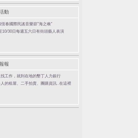
活動
11恆春國際民謠音樂節"海之喚"
4至10/30日每週五六日有街頭藝人表演
報報
人找工作，就到在地的墾丁人力銀行
春人的租屋、二手拍賣、團購資訊..在這裡