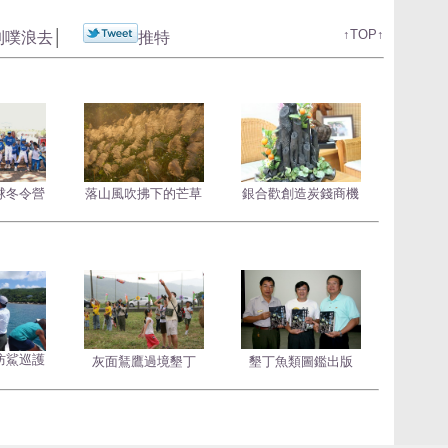
↑TOP↑
到噗浪去
│
推特
球冬令營
落山風吹拂下的芒草
銀合歡創造炭錢商機
防鯊巡護
灰面鵟鷹過境墾丁
墾丁魚類圖鑑出版