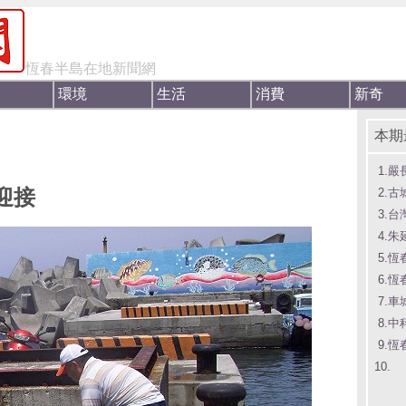
恆春半島在地新聞網
環境
生活
消費
新奇
本期
1.
嚴
迎接
2.
古
3.
台
4.
朱
5.
恆
6.
恆
7.
車
8.
中
9.
恆
10.