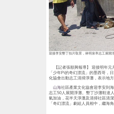
迎接李安墾丁拍片取景，林明泉率志工展開淨
【記者張順興報導】 迎接明年元月
「少年Pi的奇幻漂流」的墨西哥，
化協會出動志工清掃淨灘，表示地方
山海
社區產業文化協會迎李安到海
志工50人展開淨灘。墾丁沙灘鞋達人
氣加油，花半天淨灘及清掃社區清潔
「奇幻漂流」劇組人員相中，繼海角