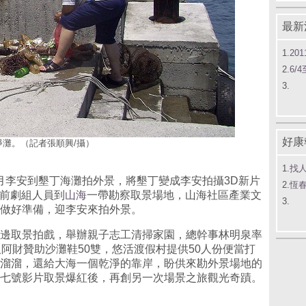
最新
1.
20
2.
6/
3.
好康
灘。（記者張順興/攝）
1.
找
李安到墾丁海灘拍外景，將墾丁變成李安拍攝3D新片
2.
恆
日前劇組人員到
山海
一帶勘察取景場地，山海社區產業文
3.
做好準備，迎李安來拍外景。
邊取景拍戲，舉辦親子志工清掃家園，總幹事林明泉率
阿財贊助沙灘鞋50雙，悠活渡假村提供50人份便當打
溜溜，還給大海一個乾淨的靠岸，盼供來勘外景場地的
七號影片取景爆紅後，再創另一次場景之旅觀光奇蹟。