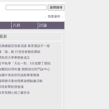
→
我要爆料
←
八卦
討論
最新
長壽總裁至恆春演講 教育應該不一樣
城「揚」藝 打造恆春藝術重鎮
灣首府大學畢聯會成立
延平執導「天生一對」5月底墾丁開拍
春醫院62周年慶 開辦原住民門診中心
春國中美術班民謠館畢業聯展
城舉辦洋蔥休閒農遊體驗趣活動
科院射擊賠償會議
春里長關心核三廠安全