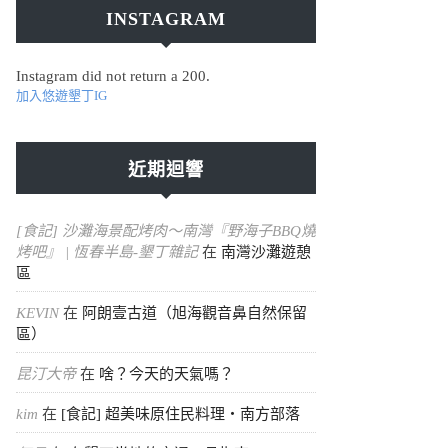
INSTAGRAM
Instagram did not return a 200.
加入悠遊墾丁IG
近期迴響
[食記] 沙灘海景配烤肉～南灣『野海子BBQ燒
烤吧』 | 恆春半島-墾丁雜記
在
南灣沙灘遊憩
區
KEVIN
在
阿朗壹古道（旭海觀音鼻自然保留
區）
昆汀大帝
在
啥？今天的天氣嗎？
kim
在
[食記] 超美味原住民料理・南方部落