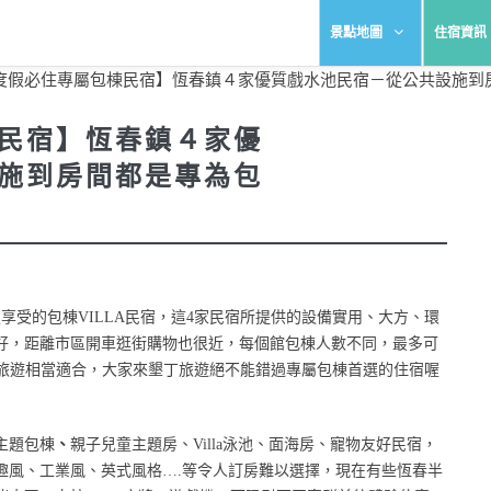
景點地圖
住宿資訊
度假必住專屬包棟民宿】恆春鎮４家優質戲水池民宿－從公共設施到
民宿】恆春鎮４家優
施到房間都是專為包
享受的包棟VILLA民宿，這4家民宿所提供的設備實用、大方、環
好，距離市區開車逛街購物也很近，每個館包棟人數不同，最多可
司旅遊相當適合，大家來墾丁旅遊絕不能錯過專屬包棟首選的住宿喔
主題包棟
、
親子兒童主題房、Villa泳池、面海房、寵物友好民宿，
趣風、工業風、英式風格….等令人訂房難以選擇，現在有些恆春半