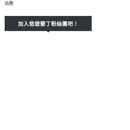
站務
加入悠遊墾丁粉絲團吧！