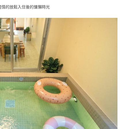
盡情的放鬆入住後的慵懶時光