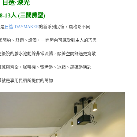
日造·深光
8-13人 (三間房型)
，是
日造·DAYMAKER
的新系列民宿，風格略不同
求簡約、舒適、設備，一進屋內可感受到主人的巧思
通後院的戲水池動線非常流暢，顯著空間舒適更寬敞
質感與齊全，咖啡機、電烤盤、冰箱、鍋碗盤筷匙
權就是享用民宿所提供的萬物