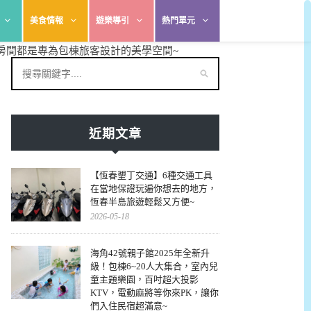
美食情報
遊樂導引
熱門單元
房間都是專為包棟旅客設計的美學空間~
近期文章
【恆春墾丁交通】6種交通工具
在當地保證玩遍你想去的地方，
恆春半島旅遊輕鬆又方便~
2026-05-18
海角42號親子館2025年全新升
級！包棟6~20人大集合，室內兒
童主題樂園，百吋超大投影
KTV，電動麻將等你來PK，讓你
們入住民宿超滿意~