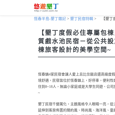
恆春半島-墾丁雜記
>
墾丁民宿特輯
>
【墾丁
【墾丁度假必住專屬包棟
質戲水池民宿－從公共設
棟旅客設計的美學空間~
恆春鎮4家民宿會讓人愛上且比住飯店還高級度假
境舒適，民宿皆位於恆春鎮上，好停車，便利性
住到8~18人，無論小家庭或是大學生同遊、公
~
墾丁民宿千變萬化，主題風格令人眼睛一亮，從
延伸到客房佈置的簡約風、時尚風、海洋風、童