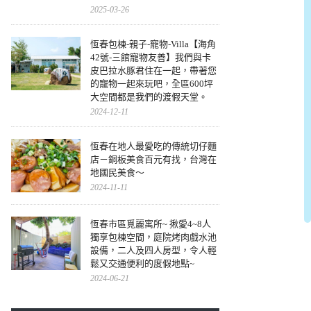
2025-03-26
恆春包棟-親子-寵物-Villa【海角
42號-三館寵物友善】我們與卡
皮巴拉水豚君住在一起，帶著您
的寵物一起來玩吧，全區600坪
大空間都是我們的渡假天堂。
2024-12-11
恆春在地人最愛吃的傳統切仔麵
店－銅板美食百元有找，台灣在
地國民美食～
2024-11-11
恆春市區覓麗寓所~ 揪愛4~8人
獨享包棟空間，庭院烤肉戲水池
設備，二人及四人房型，令人輕
鬆又交通便利的度假地點~
2024-06-21