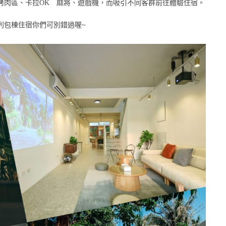
烤肉區、卡拉OK 麻將、遊戲機，而吸引不同客群前往體驗住宿。
列包棟住宿你們可別錯過喔~