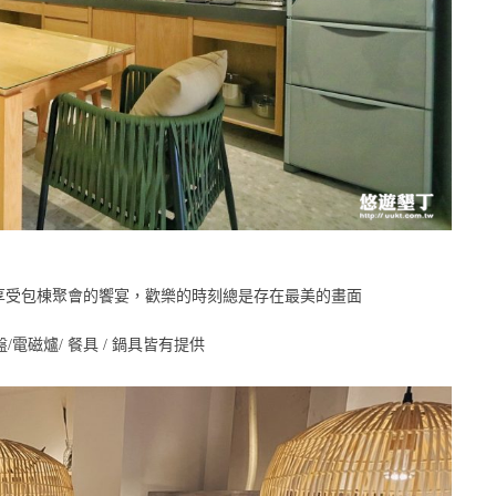
享受包棟聚會的饗宴，歡樂的時刻總是存在最美的畫面
/電磁爐/ 餐具 / 鍋具皆有提供