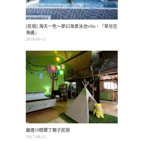
[民宿] 海天一色～夢幻海景泳池villa・『草兒在
海邊』
2018-09-13
嚴選10間墾丁親子民宿
2017-08-25