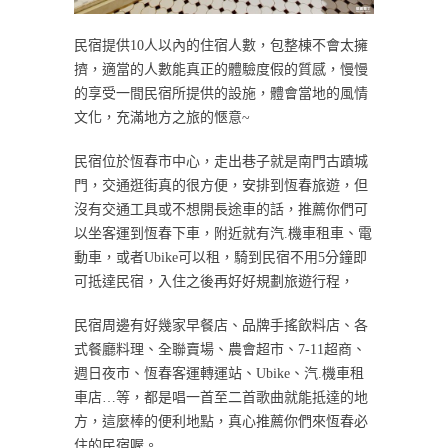
民宿提供10人以內的住宿人數，包整棟不會太擁
擠，適當的人數能真正的體驗度假的質感，慢慢
的享受一間民宿所提供的設施，體會當地的風情
文化，充滿地方之旅的愜意~
民宿位於恆春市中心，走出巷子就是南門古蹟城
門，交通逛街真的很方便，安排到恆春旅遊，但
沒有交通工具或不想開長途車的話，推薦你們可
以坐客運到恆春下車，附近就有汽.機車租車、電
動車，或者Ubike可以租，騎到民宿不用5分鐘即
可抵達民宿，入住之後再好好規劃旅遊行程，
民宿周邊有好幾家早餐店、品牌手搖飲料店、各
式餐廳料理、全聯賣場、農會超市、7-11超商、
週日夜市、恆春客運轉運站、Ubike、汽.機車租
車店…等，都是唱一首至二首歌曲就能抵達的地
方，這麼棒的便利地點，真心推薦你們來恆春必
住的民宿喔。