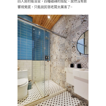
四人房的衛浴室，四種磁磚的搭配，居然沒有影
響視覺感，只能說民宿老闆太厲害了~