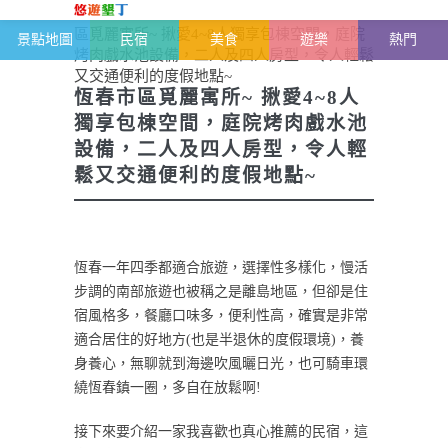
恆春半島-墾丁雜記
>
墾丁民宿特輯
>
恆春市
區覓麗寓所~ 揪愛4~8人獨享包棟空間，庭院
景點地圖
民宿
美食
遊樂
熱門
烤肉戲水池設備，二人及四人房型，令人輕鬆
又交通便利的度假地點~
恆春市區覓麗寓所~ 揪愛4~8人
獨享包棟空間，庭院烤肉戲水池
設備，二人及四人房型，令人輕
鬆又交通便利的度假地點~
恆春一年四季都適合旅遊，選擇性多樣化，慢活
步調的南部旅遊也被稱之是離島地區，但卻是住
宿風格多，餐廳口味多，便利性高，確實是非常
適合居住的好地方(也是半退休的度假環境)，養
身養心，無聊就到海邊吹風曬日光，也可騎車環
繞恆春鎮一圈，多自在放鬆啊!
接下來要介紹一家我喜歡也真心推薦的民宿，這