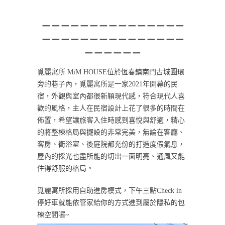
－－－－－－－－－－－－－－－
－－－－－－－－－－－－－－－
－－－－－－
覓麗寓所 MiM HOUSE位於恆春鎮南門古城圓環
旁的巷子內，覓麗寓所是一家2021年開幕的民
宿，外觀與室內都很新穎現代感，符合現代人喜
歡的風格，主人在民宿設計上花了很多的時間在
佈置，希望讓旅客入住時感到喜悅與舒適，精心
的將整棟格局與擺設的非常完美，無論在客廳、
客房、衛浴室、後庭院都充份的打造度假氣息，
屋內的採光也盡所能的切出一面明亮、通風又能
住得舒服的格局。
覓麗寓所採用自助進房模式，下午三點Check in
停好車就能依管家給你的方式進到屬於隱私的包
棟空間囉~