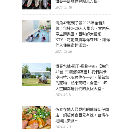
恆春半島旅遊輕鬆又方便~
2026-05-18
海角42號親子館2025年全新升
級！包棟6~20人大集合，室內兒
童主題樂園，百吋超大投影
KTV，電動麻將等你來PK，讓你
們入住民宿超滿意~
2025-03-26
恆春包棟-親子-寵物-Villa【海角
42號-三館寵物友善】我們與卡
皮巴拉水豚君住在一起，帶著您
的寵物一起來玩吧，全區600坪
大空間都是我們的渡假天堂。
2024-12-11
恆春在地人最愛吃的傳統切仔麵
店－銅板美食百元有找，台灣在
地國民美食～
2024-11-11