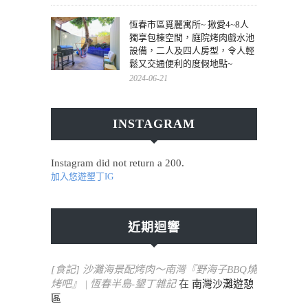
恆春市區覓麗寓所~ 揪愛4~8人
獨享包棟空間，庭院烤肉戲水池
設備，二人及四人房型，令人輕
鬆又交通便利的度假地點~
2024-06-21
INSTAGRAM
Instagram did not return a 200.
加入悠遊墾丁IG
近期迴響
[食記] 沙灘海景配烤肉～南灣『野海子BBQ燒
烤吧』 | 恆春半島-墾丁雜記
在
南灣沙灘遊憩
區