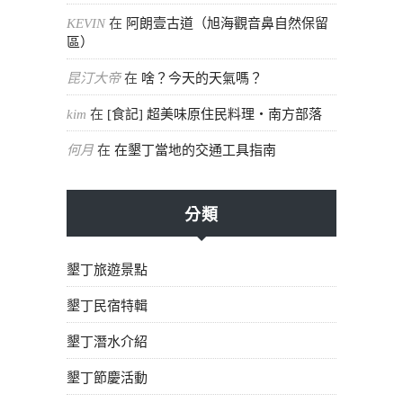
KEVIN
在
阿朗壹古道（旭海觀音鼻自然保留
區）
昆汀大帝
在
啥？今天的天氣嗎？
kim
在
[食記] 超美味原住民料理・南方部落
何月
在
在墾丁當地的交通工具指南
分類
墾丁旅遊景點
墾丁民宿特輯
墾丁潛水介紹
墾丁節慶活動