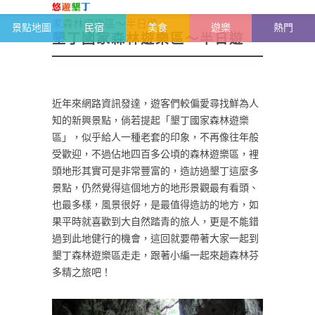
恆春半島-墾丁雜記
>
墾丁旅遊景點
>
墾丁國
家森林遊樂區～半日遊
景點地圖
民宿
美食
遊樂
熱門
墾丁國家森林遊樂區～半日遊
近年來網路資訊發達，遊客們較偏愛尋找鮮為人
知的新興景點，倘若提起「墾丁國家森林遊樂
區」，似乎給人一種老套的印象，不再像往年般
受歡迎，不過佔地四百多公頃的森林遊樂區，裡
頭地形其實可是非常豐富的，造訪過墾丁這麼多
景點，仍然覺得這個地方的地形景觀最有看頭、
也最多樣，風景很好，是最值得造訪的地方，如
果平時就喜歡到大自然踏青的旅人，更是不能錯
過到此地健行的機會，這回就要帶著大家一起到
墾丁森林遊樂區走走，跟著小編一起來趟森林芬
多精之旅吧！