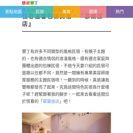
恆春半島-墾丁雜記
>
墾丁民宿特輯
>
恆春溫
馨包棟民宿・『慕蘭旅店』
景點地圖
民宿
美食
遊樂
熱門
恆春溫馨包棟民宿・『慕蘭旅
店』
墾丁有許多不同類型的風格民宿，有親子主題
的、也有適合情侶的浪漫風格、還有適合家庭與
團體出遊的包棟民宿，不過今天要介紹的民宿可
是跟以往都不同，竟然是一間擁有專業美容師按
摩服務的主題民宿呀！一聽到的時候，真是讓我
雙眼都發亮了起來，究竟這間特色民宿長什麼樣
子呢？趕緊跟著我的腳步，一起來去看看這間位
於恆春的「
慕蘭旅店
」吧！