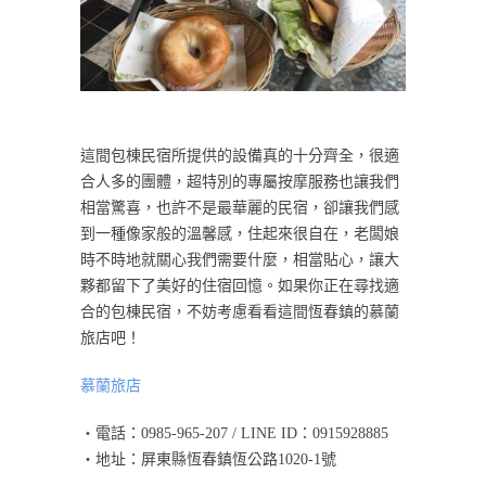
這間包棟民宿所提供的設備真的十分齊全，很適
合人多的團體，超特別的專屬按摩服務也讓我們
相當驚喜，也許不是最華麗的民宿，卻讓我們感
到一種像家般的溫馨感，住起來很自在，老闆娘
時不時地就關心我們需要什麼，相當貼心，讓大
夥都留下了美好的住宿回憶。如果你正在尋找適
合的包棟民宿，不妨考慮看看這間恆春鎮的慕蘭
旅店吧！
慕蘭旅店
・電話：0985-965-207 / LINE ID：0915928885
・地址：屏東縣恆春鎮恆公路1020-1號