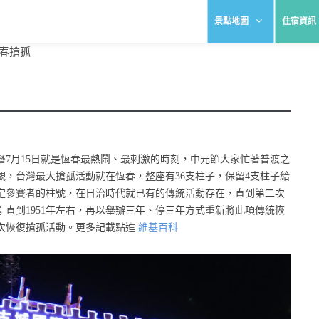
景點地圖
住宿資訊
 恆春搶孤
7月15日就是恆春最熱鬧、最刺激的時刻，中元節大家忙著普渡之
，台灣最大搶孤活動就在恆春，整座有36支柱子，保留4支柱子給
決定參賽者的柱號，在日治時代就已有的傳統活動存在，直到第二次
直到1951年左右，再以舉辦三年、停三年方式重新將此項傳統恢
再次恢復搶孤活動。更多記載點進
維基百科