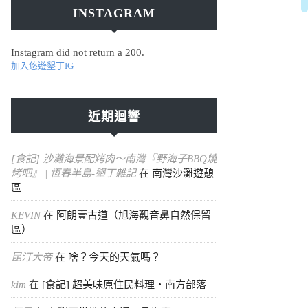
INSTAGRAM
Instagram did not return a 200.
加入悠遊墾丁IG
近期迴響
[食記] 沙灘海景配烤肉～南灣『野海子BBQ燒
烤吧』 | 恆春半島-墾丁雜記
在
南灣沙灘遊憩
區
KEVIN
在
阿朗壹古道（旭海觀音鼻自然保留
區）
昆汀大帝
在
啥？今天的天氣嗎？
kim
在
[食記] 超美味原住民料理・南方部落