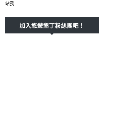
站務
加入悠遊墾丁粉絲團吧！