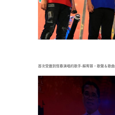
首次受邀到恆春演唱的歌手-蘇宥蓉，歌聲＆歌