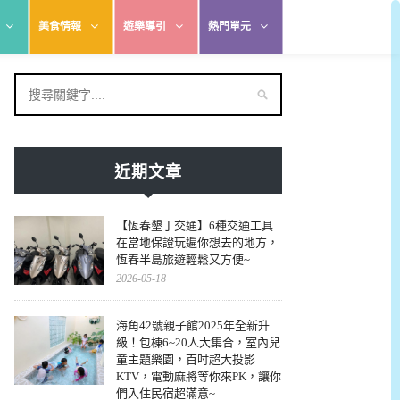
美食情報
遊樂導引
熱門單元
近期文章
【恆春墾丁交通】6種交通工具
在當地保證玩遍你想去的地方，
恆春半島旅遊輕鬆又方便~
2026-05-18
海角42號親子館2025年全新升
級！包棟6~20人大集合，室內兒
童主題樂園，百吋超大投影
KTV，電動麻將等你來PK，讓你
們入住民宿超滿意~