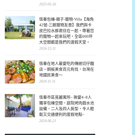
2025-03-26
恆春包棟-親子-寵物-Villa【海角
42號-三館寵物友善】我們與卡
皮巴拉水豚君住在一起，帶著您
的寵物一起來玩吧，全區600坪
大空間都是我們的渡假天堂。
2024-12-11
恆春在地人最愛吃的傳統切仔麵
店－銅板美食百元有找，台灣在
地國民美食～
2024-11-11
恆春市區覓麗寓所~ 揪愛4~8人
獨享包棟空間，庭院烤肉戲水池
設備，二人及四人房型，令人輕
鬆又交通便利的度假地點~
2024-06-21