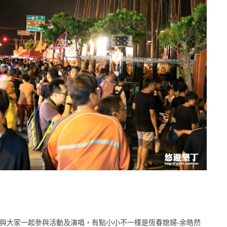
春與大家一起參與活動及演唱，有點小小不一樣是恆春媳婦-余皓然