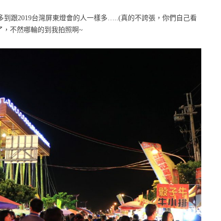
跟2019台灣屏東燈會的人一樣多…..(真的不誇張，你們自己看
了，不然哪輪的到我拍照啊~