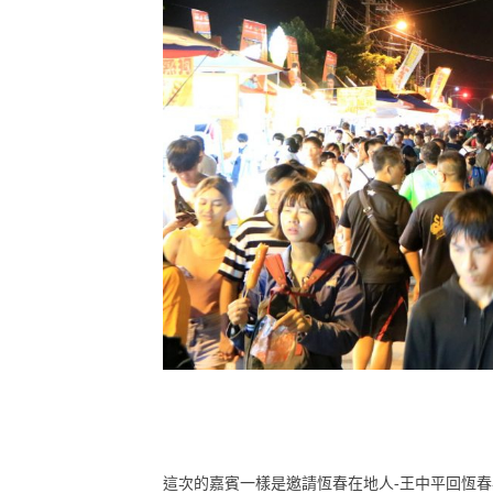
這次的嘉賓一樣是邀請恆春在地人-王中平回恆