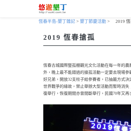
恆春半島-墾丁雜記
>
墾丁節慶活動
>
2019
2019 恆春搶孤
恆春古城國際豎孤棚觀光文化活動在每一年的農曆
外，晚上最不能錯過的搶孤活動一定要去現場參觀
好兄弟，開放32支柱子給參賽者，已抽籤方式
世界戰爭的緣故，禁止舉辦大型活動而暫時消失；
復舉行，恢復期間亦曾間斷舉行，民國70年又