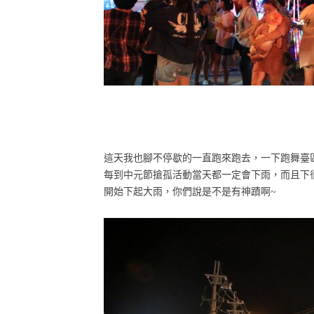
這天我也腳不停歇的一直跑來跑去，一下跑舞臺
每到中元節搶孤活動當天都一定會下雨，而且下
開始下起大雨，你們說是不是有神蹟啊~