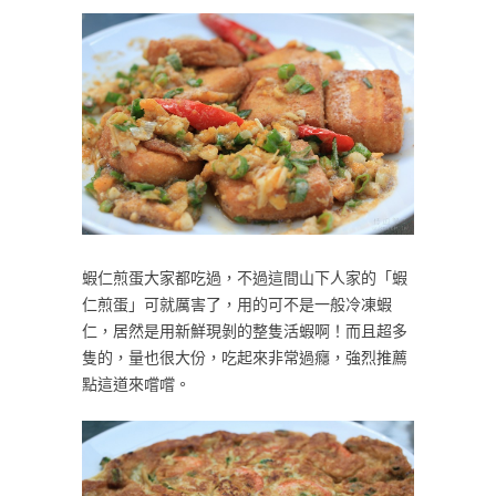
蝦仁煎蛋大家都吃過，不過這間山下人家的「蝦
仁煎蛋」可就厲害了，用的可不是一般冷凍蝦
仁，居然是用新鮮現剝的整隻活蝦啊！而且超多
隻的，量也很大份，吃起來非常過癮，強烈推薦
點這道來嚐嚐。