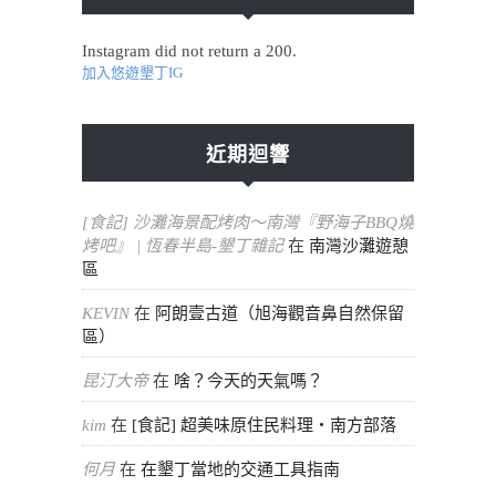
Instagram did not return a 200.
加入悠遊墾丁IG
近期迴響
[食記] 沙灘海景配烤肉～南灣『野海子BBQ燒
烤吧』 | 恆春半島-墾丁雜記
在
南灣沙灘遊憩
區
KEVIN
在
阿朗壹古道（旭海觀音鼻自然保留
區）
昆汀大帝
在
啥？今天的天氣嗎？
kim
在
[食記] 超美味原住民料理・南方部落
何月
在
在墾丁當地的交通工具指南