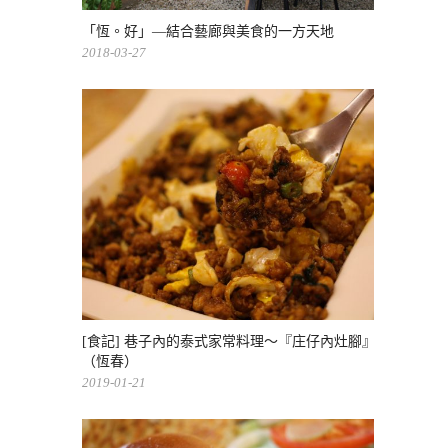
「恆。好」—結合藝廊與美食的一方天地
2018-03-27
[食記] 巷子內的泰式家常料理～『庄仔內灶腳』
（恆春）
2019-01-21