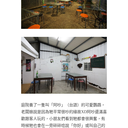
庭院養了一隻叫「阿吵」（台語）的可愛鸚鵡，
老闆娘說是因為牠平常很吵的緣故XD阿吵還滿喜
歡跟客人玩的，小朋友們看到牠都會很興奮，有
時候牠也會在一旁碎碎唸說「你好」或叫自己的