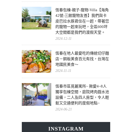
恆春包棟-親子-寵物-Villa【海角
42號-三館寵物友善】我們與卡
皮巴拉水豚君住在一起，帶著您
的寵物一起來玩吧，全區600坪
大空間都是我們的渡假天堂。
2024-12-11
恆春在地人最愛吃的傳統切仔麵
店－銅板美食百元有找，台灣在
地國民美食～
2024-11-11
恆春市區覓麗寓所~ 揪愛4~8人
獨享包棟空間，庭院烤肉戲水池
設備，二人及四人房型，令人輕
鬆又交通便利的度假地點~
2024-06-21
INSTAGRAM