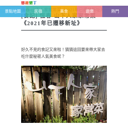
恆春半島-墾丁雜記
>
墾丁美食推薦
>
[食記]
恆春-山下人家家常菜《2021年已遷移新址》
景點地圖
民宿
美食
遊樂
熱門
[食記] 恆春-山下人家家常菜
《2021年已遷移新址》
好久不見的食記又來啦！猜猜這回要來帶大家去
吃什麼秘密人氣美食呢？