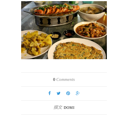
Comments
0
撰文
DOMI