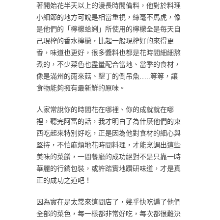
著開始花半天以上的漫長時間備料，他對於料理
小細節的地方可說是相當重視，絲毫不馬虎，像
是他們的「檸檬蛤蜊」所使用的檸檬全是每天自
己現榨的香水檸檬，比起一般現榨好的來得更
香，味道也更好，很多醬料也都是花時間細細熬
煮的，不少菜色也盡量配合當地、當季的食材，
像是滿州的雨來菇、墾丁的倒吊魚…..等等，讓
食物能夠擁有最新鮮的原味。
人家常說你的時間花在哪裡、你的成就就在哪
裡，聽完阿富的話，我才明白了為什麼他們的東
西吃起來特別好吃，正是因為他對食材的細心與
堅持，不怕麻煩地花時間料理，才能烹調出這些
美味的菜餚，一間餐廳的成功絕對不是只靠一時
華麗的行銷包裝，或許踏實地躦研味道，才是真
正的成功之道吧！
因為實在是太常來這間店了，幾乎快吃遍了他們
全部的菜色，每一樣都非常好吃，每次都很難決