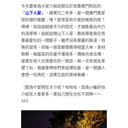
今天要來為大家介紹這間位於恆春東門附近的
「
山下人家
」，開業已二年多，是一間專門賣家
常料理的餐廳；咦？家常菜有什麼好稀奇的呢？
嘖嘖，俗話說越是平凡的招式，才越能看出內力
的深厚啊！說起這間山下人家，應該算是我在恆
春最愛吃的一間館子，雖然沒有華麗的裝潢、特
殊的菜色，但每一道菜都燉煮得相當入味，食材
新鮮，每盤菜的份量不僅很多、價格也很合理，
是連在地人也很愛吃的一間店，每一次有朋友來
墾丁玩，我總會帶他們來這裡吃飯，是一間讓人
會想一吃再吃、流連忘返的美味餐廳。
（那為什麼現在才介紹？哈哈哈，因為小編好怕
介紹完人會更多，連自己想吃也吃不到啊～～
XD）