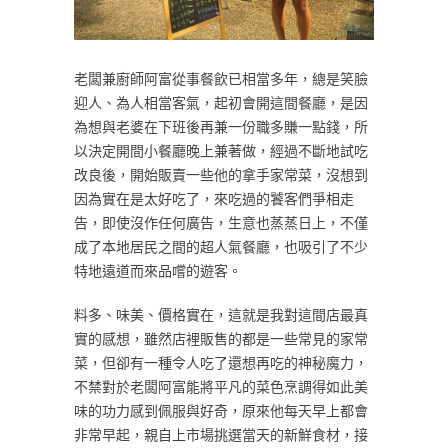
老闆兼廚師阿富從事餐飲已相當多年，總是笑臉
迎人、為人相當客氣，起初會開這間餐廳，是因
為想與老婆在下班後再兼一份職多賺一點錢，所
以決定開間小餐廳晚上兼著做，經過不斷地試吃
改良後，開始販賣一些他的拿手家常菜，沒想到
因為實在是太好吃了，來吃過的饕客們爭相走
告，即使沒作任何廣告，生意也蒸蒸日上，不僅
成了本地居民之間的超人氣餐廳，也吸引了不少
特地遠道而來品嚐的遊客。
料多、味美、價格實在，這就是我對這間店最真
實的感想，雖然店裡販售的都是一些常見的家常
菜，但卻有一種令人吃了還想再吃的神秘魔力，
不禁對於老闆阿富能將平凡的菜色烹調得如此美
味的功力感到佩服與好奇，原來他每天早上都會
非常早起，親自上市場挑選當天的新鮮食材，接