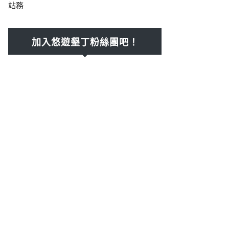
站務
加入悠遊墾丁粉絲團吧！