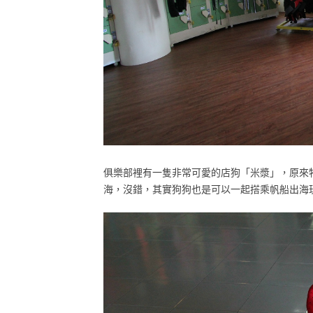
俱樂部裡有一隻非常可愛的店狗「米漿」，原來
海，沒錯，其實狗狗也是可以一起搭乘帆船出海