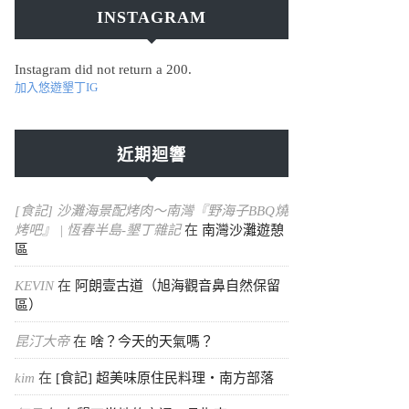
INSTAGRAM
Instagram did not return a 200.
加入悠遊墾丁IG
近期迴響
[食記] 沙灘海景配烤肉～南灣『野海子BBQ燒
烤吧』 | 恆春半島-墾丁雜記
在
南灣沙灘遊憩
區
KEVIN
在
阿朗壹古道（旭海觀音鼻自然保留
區）
昆汀大帝
在
啥？今天的天氣嗎？
kim
在
[食記] 超美味原住民料理・南方部落