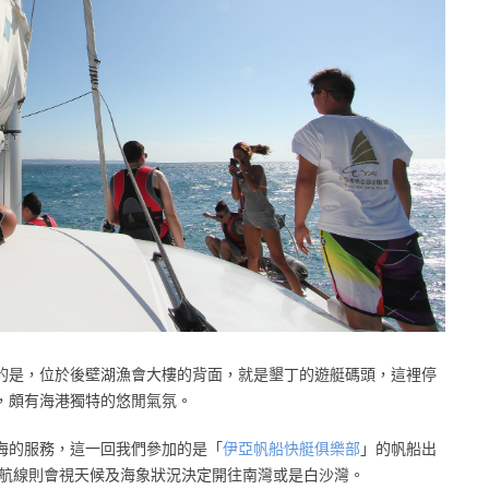
的是，位於後壁湖漁會大樓的背面，就是墾丁的遊艇碼頭，這裡停
，頗有海港獨特的悠閒氣氛。
海的服務，這一回我們參加的是「
伊亞帆船快艇俱樂部
」的帆船出
時，航線則會視天候及海象狀況決定開往南灣或是白沙灣。