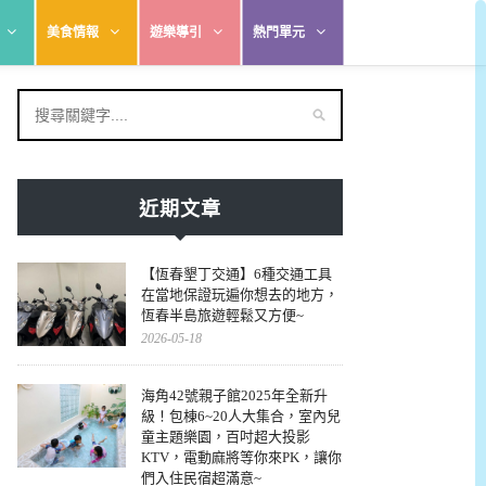
美食情報
遊樂導引
熱門單元
近期文章
【恆春墾丁交通】6種交通工具
在當地保證玩遍你想去的地方，
恆春半島旅遊輕鬆又方便~
2026-05-18
海角42號親子館2025年全新升
級！包棟6~20人大集合，室內兒
童主題樂園，百吋超大投影
KTV，電動麻將等你來PK，讓你
們入住民宿超滿意~