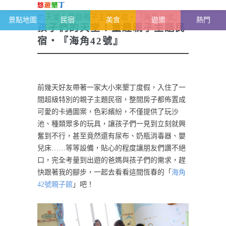
恆春半島-墾丁雜記
>
墾丁民宿特輯
>
孩子們
的天堂！童趣親子主題民宿・『海角42號』
景點地圖
民宿
美食
遊樂
熱門
孩子們的天堂！童趣親子主題民
宿・『海角42號』
前幾天好友帶著一家大小來墾丁度假，入住了一
間超級特別的親子主題民宿，整間房子都佈置成
可愛的卡通圖案，色彩繽紛，不僅提供了玩沙
池、種類眾多的玩具，讓孩子們一見到立刻就興
奮到不行，甚至竟然還有尿布、奶瓶消毒器、嬰
兒床……等等設備，貼心的程度讓朋友們讚不絕
口，完全考量到出遊的爸媽與孩子們的需求，趕
快跟著我的腳步，一起去看看這間恆春的「
海角
42號親子館
」吧！