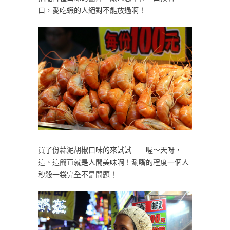
口，愛吃蝦的人絕對不能放過啊！
買了份蒜泥胡椒口味的來試試……喔～天呀，
這、這簡直就是人間美味啊！涮嘴的程度一個人
秒殺一袋完全不是問題！