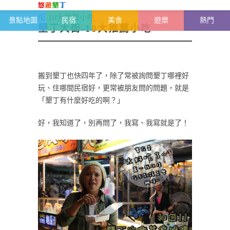
恆春半島-墾丁雜記
>
墾丁美食推薦
>
墾丁大
街-10大推薦小吃
景點地圖
民宿
美食
遊樂
熱門
墾丁大街-10大推薦小吃
搬到墾丁也快四年了，除了常被詢問墾丁哪裡好
玩、住哪間民宿好，更常被朋友問的問題，就是
「墾丁有什麼好吃的啊？」
好，我知道了，別再問了，我寫、我寫就是了！