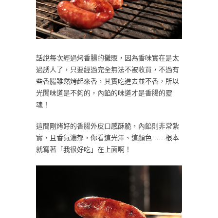
話說每次經過烤香腸的攤販，因為香味實在是太
過誘人了，只要經過完全無法不被收買，不過有
些香腸雖然烤起來香，其實吃進去並不香，所以
光聞味道是不夠的，內餡的味道才是香腸的靈
魂！
這間剛烤好的香腸外皮口感酥脆，內餡則非常紮
實，且香氣濃郁，你看這光澤、這顏色……根本
就寫著「我很好吃」在上面啊！