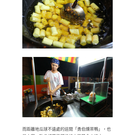
而距離地瓜球不遠處的這間「勇伯燻茶鴨」，也