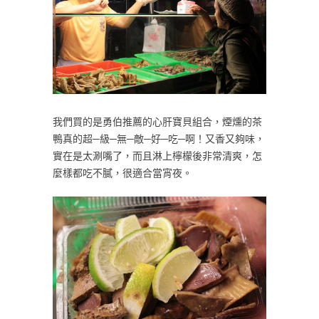
我們買的是勇伯推薦的心肝寶貝組合，煙燻的茶
鴨真的超─級─無─敵─好─吃─啊！又香又夠味，
實在是太涮嘴了，而且淋上檸檬後非常清爽，怎
麼樣都吃不膩，很適合當宵夜。