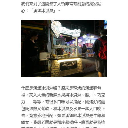
我們來到了這間墾丁大街非常有創意的獨家點
心：「漢堡冰淇淋」。
什麼是漢堡冰淇淋呢？原來是現烤的漢堡麵包
裡，夾入大量的新鮮水果與冰淇淋、脆片、巧克
力……等等，有很多口味可以搭配，剛烤好的麵
包既溫熱又鬆軟，和冰淇淋及水果一起大口咬下
去，竟意外地搭配，如果漢堡跟冰淇淋是牛郎和
織女，我想老闆就是那座鵲橋吧～簡直就是為這