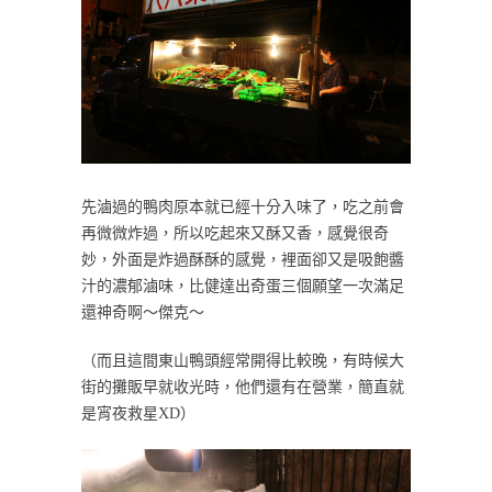
先滷過的鴨肉原本就已經十分入味了，吃之前會
再微微炸過，所以吃起來又酥又香，感覺很奇
妙，外面是炸過酥酥的感覺，裡面卻又是吸飽醬
汁的濃郁滷味，比健達出奇蛋三個願望一次滿足
還神奇啊～傑克～
（而且這間東山鴨頭經常開得比較晚，有時候大
街的攤販早就收光時，他們還有在營業，簡直就
是宵夜救星XD）