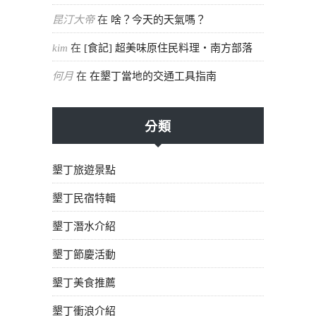
昆汀大帝
在
啥？今天的天氣嗎？
kim
在
[食記] 超美味原住民料理・南方部落
何月
在
在墾丁當地的交通工具指南
分類
墾丁旅遊景點
墾丁民宿特輯
墾丁潛水介紹
墾丁節慶活動
墾丁美食推薦
墾丁衝浪介紹