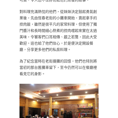
可貴，令人忍不住好奇起他們背後的故事。
對料理充滿熱忱的他們，從妹妹決定鼓起勇氣創
業後，先由恆春老街的小攤車開始，賣起拿手的
控肉飯，雖然是很平凡的家常料理，但使用了獨
門醬汁和長時間細心熬煮的控肉嚐起來實在太過
美味，令饕客們口耳相傳、趨之若鶩，因此大受
歡迎，這也給了他們信心，於是便決定開設餐
廳，分享更多他們的私房料理。
為了紀念當時在老街擺攤的回憶，他們也特別將
當初的那台舊攤車留下，至今仍然可以在餐廳裡
看見它的身影。