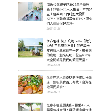
海角42號親子館2025年全新升
級！包棟6~20人大集合，室內兒
童主題樂園，百吋超大投影
KTV，電動麻將等你來PK，讓你
們入住民宿超滿意~
2025-03-26
恆春包棟-親子-寵物-Villa【海角
42號-三館寵物友善】我們與卡
皮巴拉水豚君住在一起，帶著您
的寵物一起來玩吧，全區600坪
大空間都是我們的渡假天堂。
2024-12-11
恆春在地人最愛吃的傳統切仔麵
店－銅板美食百元有找，台灣在
地國民美食～
2024-11-11
恆春市區覓麗寓所~ 揪愛4~8人
獨享包棟空間，庭院烤肉戲水池