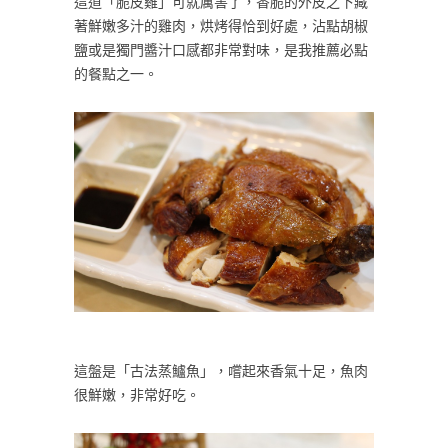
這道「脆皮雞」可就厲害了，香脆的外皮之下藏
著鮮嫩多汁的雞肉，烘烤得恰到好處，沾點胡椒
鹽或是獨門醬汁口感都非常對味，是我推薦必點
的餐點之一。
這盤是「古法蒸鱸魚」，嚐起來香氣十足，魚肉
很鮮嫩，非常好吃。