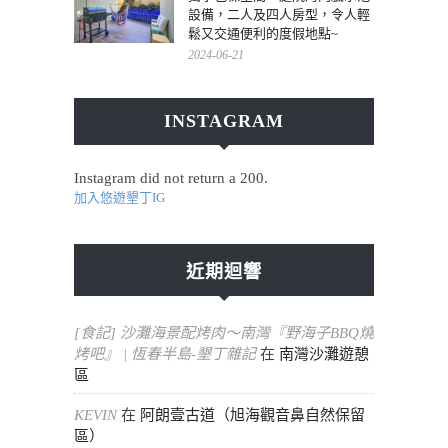
設備，二人及四人房型，令人輕
鬆又交通便利的度假地點~
2024-06-21
INSTAGRAM
Instagram did not return a 200.
加入悠遊墾丁IG
近期迴響
[食記] 沙灘海景配烤肉～南灣『野海子BBQ燒
烤吧』 | 恆春半島-墾丁雜記
在
南灣沙灘遊憩
區
KEVIN
在
阿朗壹古道（旭海觀音鼻自然保留
區）