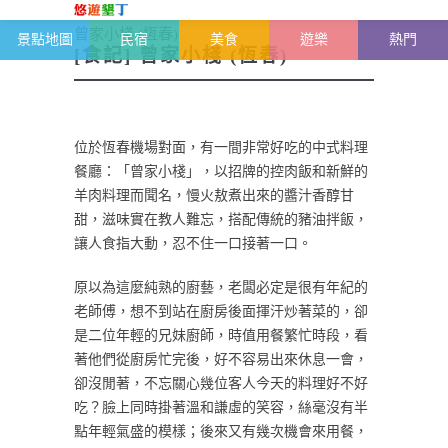
恆春半島-墾丁雜記
>
墾丁美食推薦
>
[食記]
曾家小棧 (恆春)
景點地圖
民宿
美食
遊樂
熱門
[食記] 曾家小棧 (恆春)
位於恆春機場對面，有一間非常好吃的中式料理
餐廳：「曾家小棧」，以招牌的控肉飯和新鮮的
羊肉料理而聞名，慢火敖煮出來的醬汁香醇甘
甜，滋味實在教人難忘，搭配傳統的豬油拌飯，
讓人食指大動，忍不住一口接著一口。
原以為這麼純熟的廚藝，老闆必定是很有年紀的
老師傅，想不到站在廚房後面揮汗炒著菜的，卻
是二位年輕的兄妹廚師，時值用餐繁忙時段，看
著他們從廚房忙完後，好不容易出來休息一會，
卻沒閒著，不忘關心幾位客人今天的料理好不好
吃？臉上同時掛著溫和謙虛的笑容，絲毫沒有半
點年輕氣盛的模樣；後來又有幾次機會來用餐，