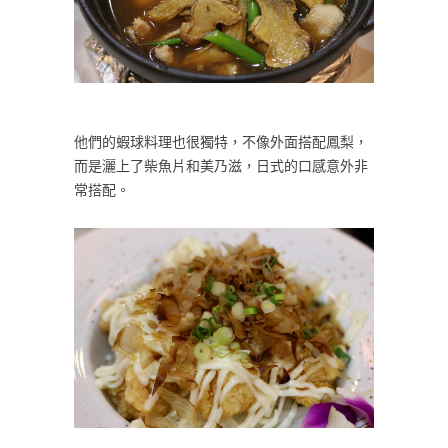
他們的蝦球料理也很獨特，不像外面搭配鳳梨，
而是灑上了柴魚片和美乃滋，日式的口感意外非
常搭配。