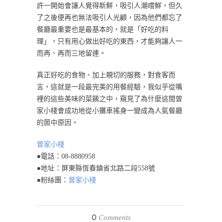
許一開始會讓人覺得新鮮，吸引人潮嚐鮮，但久
了之後便再也無法吸引人光顧，因為他們都忘了
餐廳最重要也是最基本的，就是「好吃的料
理」，只有用心做出好吃的東西，才能夠讓人一
而再、再而三地留連。
真正好吃的食物、加上親切的服務，對食客而
言，這就是一段最完美的用餐經驗，我似乎從嘴
裡的這些美味的菜餚之中，窺見了為什麼這間曾
家小棧會成功地從小攤車搖身一變成為人氣餐廳
的箇中原因。
曾家小棧
●電話：08-8880958
●地址：屏東縣恆春鎮省北路二段558號
●粉絲團：
曾家小棧
0
Comments