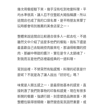
幾次用餐經驗下來，幾乎沒有吃到地雷料理，平
均水準很高，讓人忍不住豎起大姆指稱讚，所以
這間店也成了我的口袋名單，是平時朋友來墾丁
玩時都會特別推薦的美食店家之一。
整體來說這間店比較適合很多人一起去吃，不過
雖然文中介紹了這麼多他們的餐點，我私下還是
最喜歡自己去點碗控肉飯來吃，那滷得軟爛的控
肉、那鹹中帶甜的醬汁，實在是令人太銷魂了，
對我而言是他們店裡最經典的一道料理。
寫到這裡，不禁突然有點感慨，料理的初衷是什
麼呢？不就是為了讓人說出「好好吃」嗎？
味覺是人類五感之一，是最原始基本的感官，直
接刺激了我們對事物的印象和感覺，現在有很多
新開的餐廳，強調行銷、刻意塑造品牌故事，將
整體包裝得很精緻，雖然營造氣氛固然重要，或