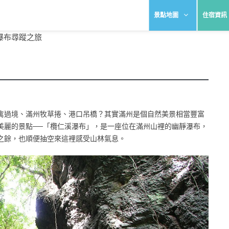
景點地圖
住宿資訊
瀑布尋蹤之旅
禽過境、滿州牧草捲、港口吊橋？其實滿州是個自然美景相當豐富
美麗的景點──「欖仁溪瀑布」，是一座位在滿州山裡的幽靜瀑布，
之餘，也順便抽空來這裡感受山林氣息。