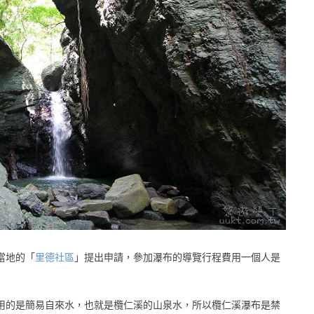
當地的「
里德社區
」提出申請，參加瀑布的導覽行程費用一個人是
用的是簡易自來水，也就是欖仁溪的山泉水，所以欖仁溪瀑布是禁