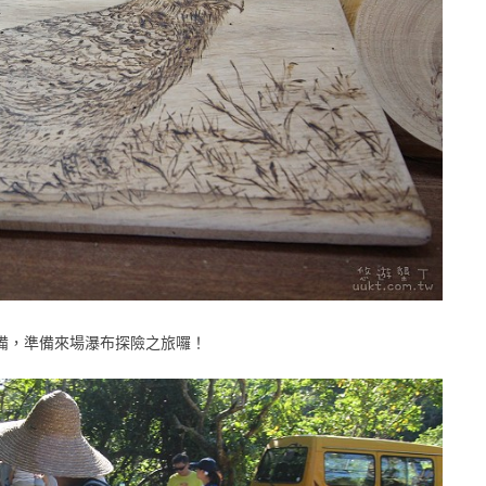
備，準備來場瀑布探險之旅囉！