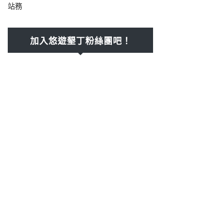
站務
加入悠遊墾丁粉絲團吧！