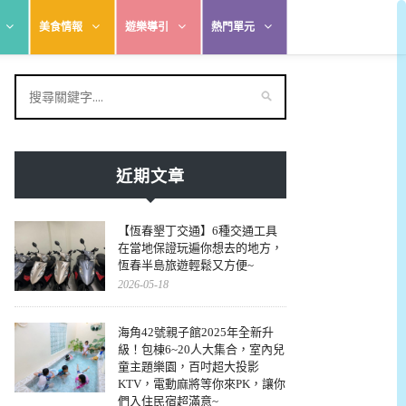
美食情報
遊樂導引
熱門單元
近期文章
【恆春墾丁交通】6種交通工具
在當地保證玩遍你想去的地方，
恆春半島旅遊輕鬆又方便~
2026-05-18
海角42號親子館2025年全新升
級！包棟6~20人大集合，室內兒
童主題樂園，百吋超大投影
KTV，電動麻將等你來PK，讓你
們入住民宿超滿意~