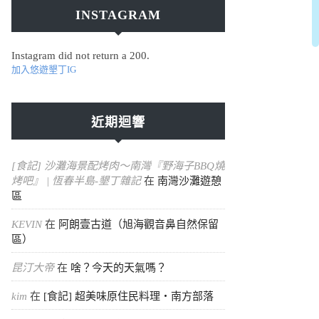
INSTAGRAM
Instagram did not return a 200.
加入悠遊墾丁IG
近期迴響
[食記] 沙灘海景配烤肉～南灣『野海子BBQ燒
烤吧』 | 恆春半島-墾丁雜記
在
南灣沙灘遊憩
區
KEVIN
在
阿朗壹古道（旭海觀音鼻自然保留
區）
昆汀大帝
在
啥？今天的天氣嗎？
kim
在
[食記] 超美味原住民料理・南方部落