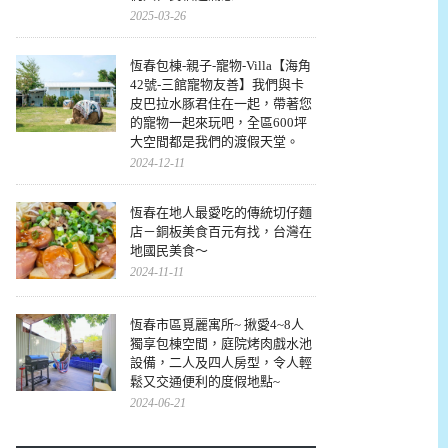
2025-03-26
恆春包棟-親子-寵物-Villa【海角
42號-三館寵物友善】我們與卡
皮巴拉水豚君住在一起，帶著您
的寵物一起來玩吧，全區600坪
大空間都是我們的渡假天堂。
2024-12-11
恆春在地人最愛吃的傳統切仔麵
店－銅板美食百元有找，台灣在
地國民美食～
2024-11-11
恆春市區覓麗寓所~ 揪愛4~8人
獨享包棟空間，庭院烤肉戲水池
設備，二人及四人房型，令人輕
鬆又交通便利的度假地點~
2024-06-21